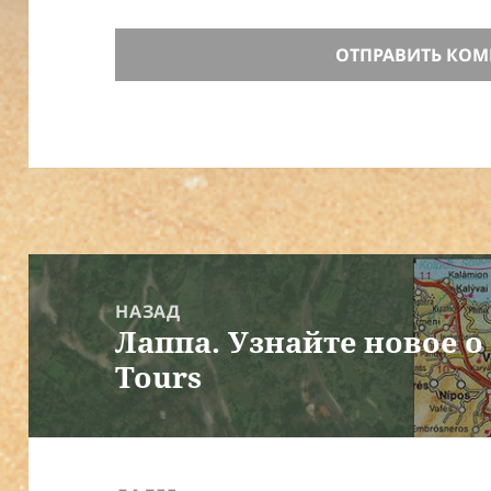
Навигация
по
НАЗАД
Лаппа. Узнайте новое о 
записям
Предыдущая
Tours
запись: