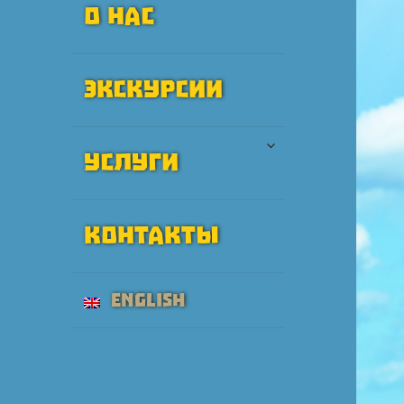
О нас
Экскурсии
раскрыть
Услуги
дочернее
меню
Контакты
English