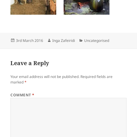
Posted
Author
Categories
3rd March 2016
Inga Zafeiridi
Uncategorised
on
Leave a Reply
Your email address will not be published.
Required fields are
marked
*
COMMENT
*