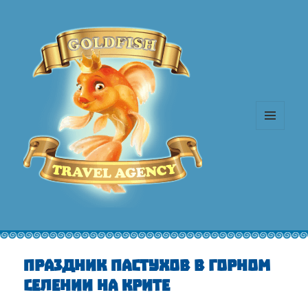
MENU
AND
WIDGETS
Праздник пастухов в горном
селении на Крите